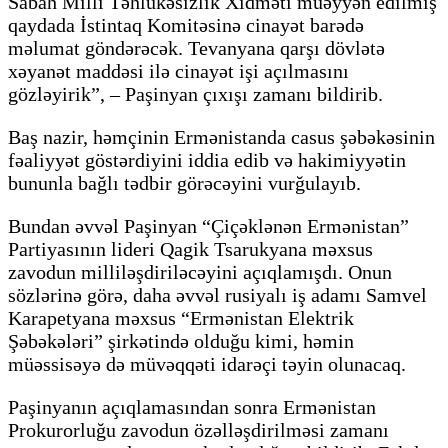
Sabah Milli Təhlükəsizlik Xidməti müəyyən edilmiş
qaydada İstintaq Komitəsinə cinayət barədə
məlumat göndərəcək. Tevanyana qarşı dövlətə
xəyanət maddəsi ilə cinayət işi açılmasını
gözləyirik”, – Paşinyan çıxışı zamanı bildirib.
Baş nazir, həmçinin Ermənistanda casus şəbəkəsinin
fəaliyyət göstərdiyini iddia edib və hakimiyyətin
bununla bağlı tədbir görəcəyini vurğulayıb.
Bundan əvvəl Paşinyan “Çiçəklənən Ermənistan”
Partiyasının lideri Qagik Tsarukyana məxsus
zavodun milliləşdiriləcəyini açıqlamışdı. Onun
sözlərinə görə, daha əvvəl rusiyalı iş adamı Samvel
Karapetyana məxsus “Ermənistan Elektrik
Şəbəkələri” şirkətində olduğu kimi, həmin
müəssisəyə də müvəqqəti idarəçi təyin olunacaq.
Paşinyanın açıqlamasından sonra Ermənistan
Prokurorluğu zavodun özəlləşdirilməsi zamanı