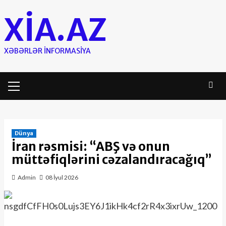
Skip
XIA.AZ
to
content
XƏBƏRLƏR INFORMASIYA
Primary
Menu
Dünya
İran rəsmisi: “ABŞ və onun
müttəfiqlərini cəzalandıracağıq”
Admin
08 İyul 2026