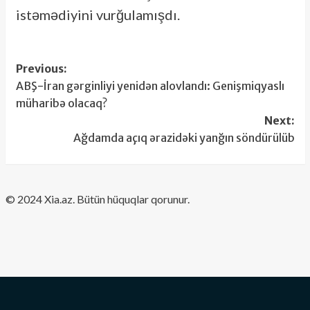
istəmədiyini vurğulamışdı.
Post
Previous:
ABŞ-İran gərginliyi yenidən alovlandı: Genişmiqyaslı
navigation
müharibə olacaq?
Next:
Ağdamda açıq ərazidəki yanğın söndürülüb
​© 2024 Xia.az. Bütün hüquqlar qorunur.