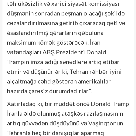
təhlükəsizlik və xarici siyasət komissiyası
düşmənin sonradan peşman olacağı şəkildə
cəzalandırılmasına gətirib çıxaracaq qəti və
əsaslandırılmış qərarların qəbuluna
maksimum kömək göstərəcək. İran
vətəndaşları ABŞ Prezidenti Donald
Trampın imzaladığı sənədlərə artıq etibar
etmir və düşünürlər ki, Tehran rəhbərliyini
alçaltmağa cəhd göstərən amerikalılar
hazırda çarəsiz durumdadırlar”.
Xatırladaq ki, bir müddət öncə Donald Tramp
İranla əldə olunmuş atəşkəs razılaşmasının
artıq qüvvədən düşdüyünü və Vaşinqtonun
Tehranla heç bir danışıqlar aparmaq