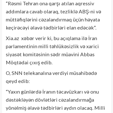
“Rəsmi Tehran ona qarşı atılan aqressiv
addımlara cavab olaraq, tezliklə ABŞ-ni və
müttəfiqlərini cəzalandırmaq üçün həyata
keçirəcəyi əlavə tədbirləri elan edəcək”.
Xia.az xəbər verir ki, bu açıqlama ilə İran
parlamentinin milli təhlükəsizlik və xarici
siyasət komitəsinin sədr müavini Abbas
Möqtədai çıxış edib.
O, SNN telekanalına verdiyi müsahibədə
qeyd edib:
“Yaxın günlərdə İranın təcavüzkarı və onu
dəstəkləyən dövlətləri cəzalandırmağa
yönəlmiş əlavə tədbirləri aydın olacaq. Milli