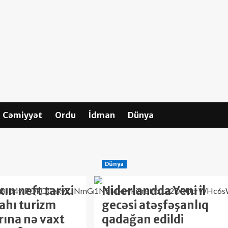
Cəmiyyət
Ordu
İdman
Dünya
Dünya
xın neft tarixi
Niderlandda Yeni il
lahı turizm
gecəsi atəşfəşanlıq
rına nə vaxt
qadağan edildi