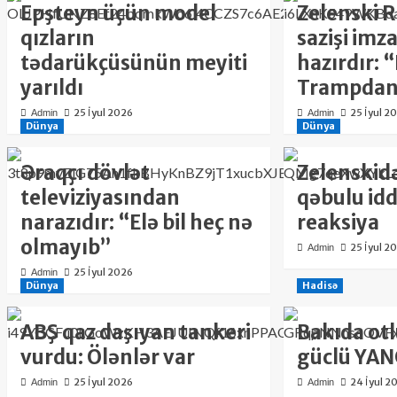
Epşteyn üçün model
Zelenski R
qızların
sazişi im
tədarükçüsünün meyiti
hazırdır: 
yarıldı
Trampdan 
25 İyul 2026
25 İyul 2
Admin
Admin
Dünya
Dünya
Əraqçı dövlət
Zelenskid
televiziyasından
qəbulu idd
narazıdır: “Elə bil heç nə
reaksiya
olmayıb”
25 İyul 2
Admin
25 İyul 2026
Admin
Dünya
Hadisə
ABŞ qaz daşıyan tankeri
Bakıda otl
vurdu: Ölənlər var
güclü YAN
25 İyul 2026
24 İyul 2
Admin
Admin