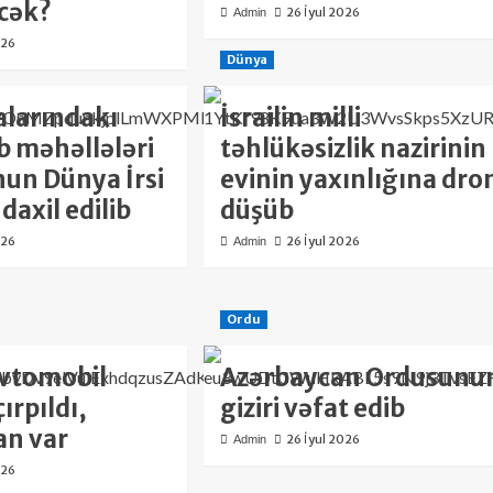
əcək?
26 İyul 2026
Admin
026
Dünya
larındakı
İsrailin milli
b məhəllələri
təhlükəsizlik nazirinin
n Dünya İrsi
evinin yaxınlığına dro
daxil edilib
düşüb
026
26 İyul 2026
Admin
Ordu
avtomobil
Azərbaycan Ordusunu
ırpıldı,
giziri vəfat edib
an var
26 İyul 2026
Admin
026