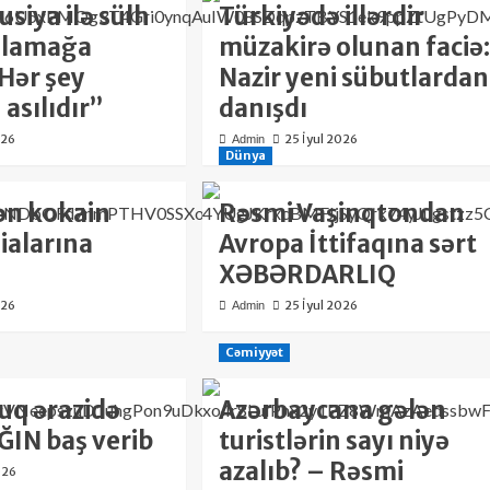
usiya ilə sülh
Türkiyədə illərdir
zalamağa
müzakirə olunan faciə:
“Hər şey
Nazir yeni sübutlardan
asılıdır”
danışdı
026
25 İyul 2026
Admin
Dünya
ən kokain
Rəsmi Vaşinqtondan
ialarına
Avropa İttifaqına sərt
XƏBƏRDARLIQ
026
25 İyul 2026
Admin
Cəmiyyət
uq ərazidə
Azərbaycana gələn
ĞIN baş verib
turistlərin sayı niyə
azalıb? – Rəsmi
026