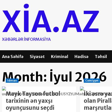
Skip
XIA.AZ
to
content
XƏBƏRLƏR INFORMASIYA
Ana Səhifə
Siyasət
Kriminal
Hadisə
Təhsil
Month:
İyul 2026
İdman
Cəmiyyət
Mayk Tayson futbol
İki əsrə ya
tarixinin ən yaxşı
olan Piral
oyunçusunu seçdi
marşrutla