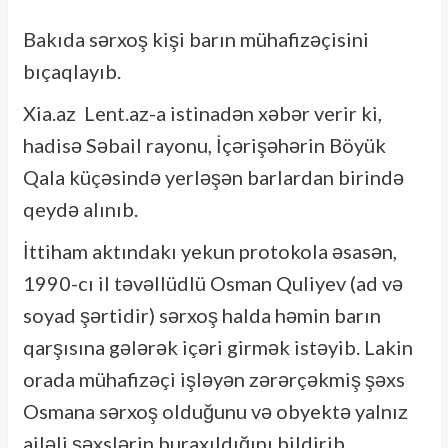
Bakıda sərxoş kişi barın mühafizəçisini
bıçaqlayıb.
Xia.az Lent.az-a istinadən xəbər verir ki,
hadisə Səbail rayonu, İçərişəhərin Böyük
Qala küçəsində yerləşən barlardan birində
qeydə alınıb.
İttiham aktındakı yekun protokola əsasən,
1990-cı il təvəllüdlü Osman Quliyev (ad və
soyad şərtidir) sərxoş halda həmin barın
qarşısına gələrək içəri girmək istəyib. Lakin
orada mühafizəçi işləyən zərərçəkmiş şəxs
Osmana sərxoş olduğunu və obyektə yalnız
ailəli şəxslərin buraxıldığını bildirib.