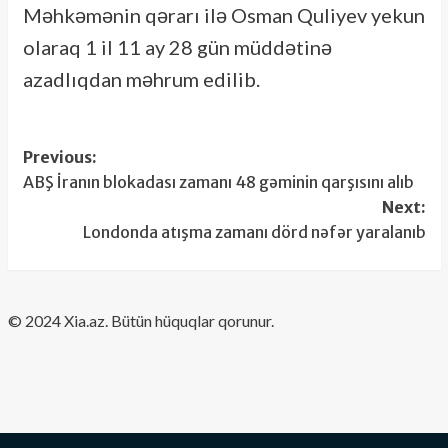
Məhkəmənin qərarı ilə Osman Quliyev yekun
olaraq 1 il 11 ay 28 gün müddətinə
azadlıqdan məhrum edilib.
Post
Previous:
ABŞ İranın blokadası zamanı 48 gəminin qarşısını alıb
navigation
Next:
Londonda atışma zamanı dörd nəfər yaralanıb
​© 2024 Xia.az. Bütün hüquqlar qorunur.