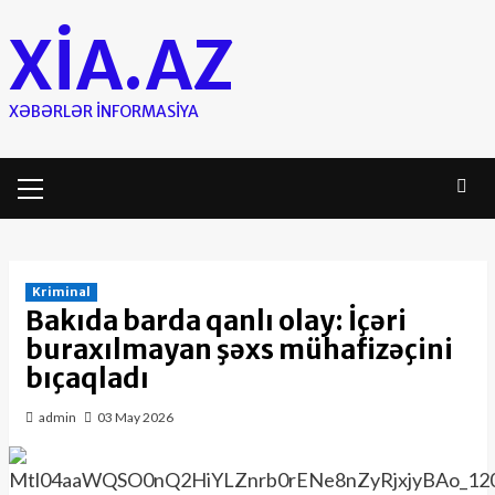
Skip
XIA.AZ
to
content
XƏBƏRLƏR INFORMASIYA
Primary
Menu
Kriminal
Bakıda barda qanlı olay: İçəri
buraxılmayan şəxs mühafizəçini
bıçaqladı
admin
03 May 2026