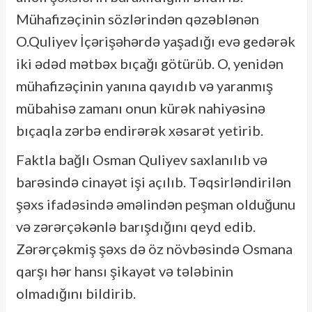
Mühafizəçinin sözlərindən qəzəblənən
O.Quliyev İçərişəhərdə yaşadığı evə gedərək
iki ədəd mətbəx bıçağı götürüb. O, yenidən
mühafizəçinin yanına qayıdıb və yaranmış
mübahisə zamanı onun kürək nahiyəsinə
bıçaqla zərbə endirərək xəsarət yetirib.
Faktla bağlı Osman Quliyev saxlanılıb və
barəsində cinayət işi açılıb. Təqsirləndirilən
şəxs ifadəsində əməlindən peşman olduğunu
və zərərçəkənlə barışdığını qeyd edib.
Zərərçəkmiş şəxs də öz növbəsində Osmana
qarşı hər hansı şikayət və tələbinin
olmadığını bildirib.