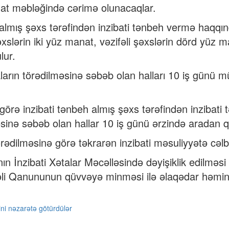
at məbləğində cərimə olunacaqlar.
 almış şəxs tərəfindən inzibati tənbeh vermə haqqı
şəxslərin iki yüz manat, vəzifəli şəxslərin dörd yüz
lur.
aların törədilməsinə səbəb olan halları 10 iş günü m
ə görə inzibati tənbeh almış şəxs tərəfindən inziba
inə səbəb olan hallar 10 iş günü ərzində aradan qal
ədilməsinə görə təkrarən inzibati məsuliyyətə cəl
ın İnzibati Xətalar Məcəlləsində dəyişiklik edilmə
mrəli Qanununun qüvvəyə minməsi ilə əlaqədar həmi
ni nəzarətə götürdülər