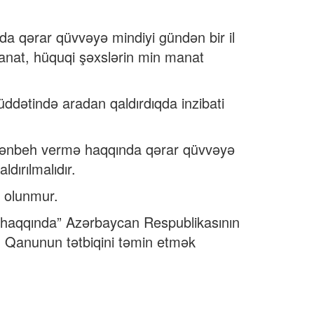
nda qərar qüvvəyə mindiyi gündən bir il
 manat, hüquqi şəxslərin min manat
üddətində aradan qaldırdıqda inzibati
ti tənbeh vermə haqqında qərar qüvvəyə
dırılmalıdır.
b olunmur.
si haqqında” Azərbaycan Respublikasının
n Qanunun tətbiqini təmin etmək