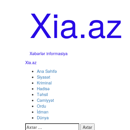
Skip
Xia.az
to
content
Xəbərlər informasiya
Primary
Xia.az
Menu
Ana Səhifə
Siyasət
Kriminal
Hadisə
Təhsil
Cəmiyyət
Ordu
İdman
Dünya
Axtarış: