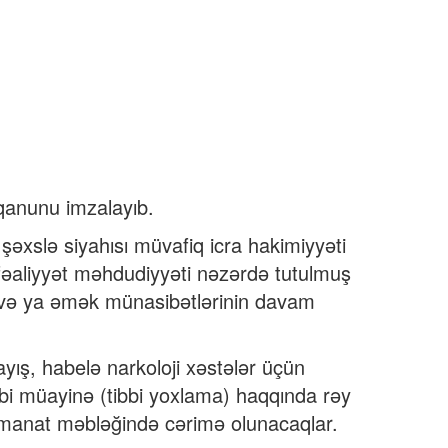
qanunu imzalayıb.
şəxslə siyahısı müvafiq icra hakimiyyəti
fəaliyyət məhdudiyyəti nəzərdə tutulmuş
na və ya əmək münasibətlərinin davam
yış, habelə narkoloji xəstələr üçün
bbi müayinə (tibbi yoxlama) haqqında rəy
n manat məbləğində cərimə olunacaqlar.