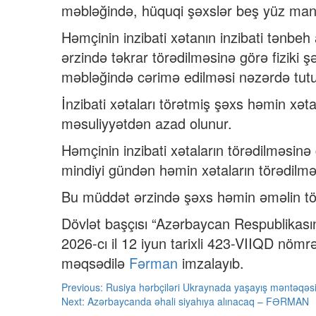
məbləğində, hüquqi şəxslər beş yüz man
Həmçinin inzibati xətanın inzibati tənbeh
ərzində təkrar törədilməsinə görə fiziki 
məbləğində cərimə edilməsi nəzərdə tutu
İnzibati xətaları törətmiş şəxs həmin xət
məsuliyyətdən azad olunur.
Həmçinin inzibati xətaların törədilməsin
mindiyi gündən həmin xətaların törədilməs
Bu müddət ərzində şəxs həmin əməlin tör
Dövlət başçısı “Azərbaycan Respublikasın
2026-cı il 12 iyun tarixli 423-VIIQD nö
məqsədilə
Fərman
imzalayıb.
Post
Previous:
Rusiya hərbçiləri Ukraynada yaşayış məntəqəsi
Next:
Azərbaycanda əhali siyahıya alınacaq – FƏRMAN
navigation