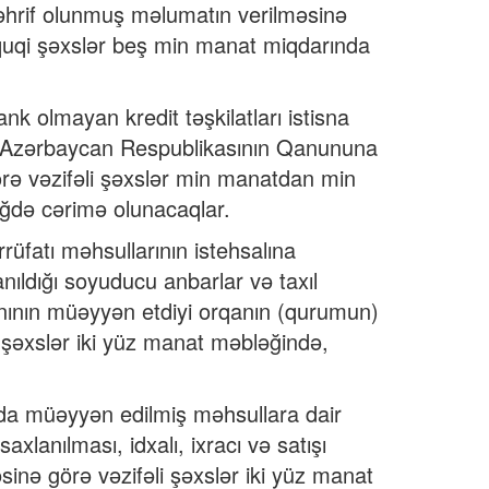
təhrif olunmuş məlumatın verilməsinə
üquqi şəxslər beş min manat miqdarında
bank olmayan kredit təşkilatları istisna
da” Azərbaycan Respublikasının Qanununa
ə vəzifəli şəxslər min manatdan min
də cərimə olunacaqlar.
üfatı məhsullarının istehsalına
anıldığı soyuducu anbarlar və taxıl
qanının müəyyən etdiyi orqanın (qurumun)
 şəxslər iki yüz manat məbləğində,
ada müəyyən edilmiş məhsullara dair
xlanılması, idxalı, ixracı və satışı
inə görə vəzifəli şəxslər iki yüz manat