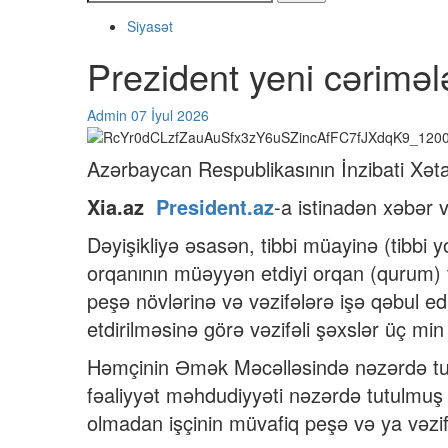
Siyasət
Prezident yeni cərim
Admin
07 İyul 2026
Azərbaycan Respublikasının İnzibati Xətal
Xia.az
President.az
-a istinadən xəbər v
Dəyişikliyə əsasən, tibbi müayinə (tibbi 
orqanının müəyyən etdiyi orqan (qurum) 
peşə növlərinə və vəzifələrə işə qəbul e
etdirilməsinə görə vəzifəli şəxslər üç m
Həmçinin Əmək Məcəlləsində nəzərdə tutul
fəaliyyət məhdudiyyəti nəzərdə tutulmuş 
olmadan işçinin müvafiq peşə və ya vəzi