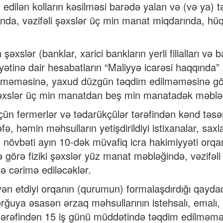
 edilən kolların kəsilməsi barədə yalan və (və ya) 
rında, vəzifəli şəxslər üç min manat miqdarında, h
şəxslər (banklar, xarici bankların yerli filialları və 
iyyətinə dair hesabatların “Maliyyə icarəsi haqqın
lməməsinə, yaxud düzgün təqdim edilməməsinə gör
xslər üç min manatdan beş min manatadək məbləğ
ün fermerlər və tədarükçülər tərəfindən kənd təsərr
fə, həmin məhsulların yetişdirildiyi istixanalar, saxl
sə növbəti ayın 10-dək müvafiq icra hakimiyyəti or
 görə fiziki şəxslər yüz manat məbləğində, vəzifəli
 cərimə ediləcəklər.
yən etdiyi orqanın (qurumun) formalaşdırdığı qayd
orğuya əsasən ərzaq məhsullarının istehsalı, emalı, sa
tərəfindən 15 iş günü müddətində təqdim edilməməs