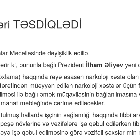
ələri TƏSDİQLƏDİ
ar Məcəlləsində dəyişiklik edilib.
erir ki, bununla bağlı Prezident
İlham Əliyev
yeni 
yoxlama) haqqında rəyə əsasən narkoloji xəstə olan 
tərəfindən müəyyən edilən narkoloji xəstələr üçün 
dilməsi ilə bağlı əmək müqaviləsinin bağlanılması
in manat məbləğində cərimə ediləcəklər.
muş hallarda işçinin sağlamlığı haqqında tibbi ara
peşə növlərinə və vəzifələrə işə qəbul edilərkən ti
fəyə işə qəbul edilməsinə görə vəzifəli şəxslər mi