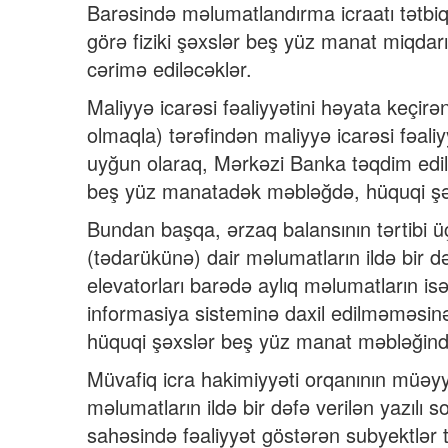
Barəsində məlumatlandırma icraatı tətbiq
görə fiziki şəxslər beş yüz manat miqda
cərimə ediləcəklər.
Maliyyə icarəsi fəaliyyətini həyata keçirən 
olmaqla) tərəfindən maliyyə icarəsi fəal
uyğun olaraq, Mərkəzi Banka təqdim edi
beş yüz manatadək məbləğdə, hüquqi şə
Bundan başqa, ərzaq balansının tərtibi üç
(tədarükünə) dair məlumatların ildə bir də
elevatorları barədə aylıq məlumatların i
informasiya sisteminə daxil edilməməsinə
hüquqi şəxslər beş yüz manat məbləğində
Müvafiq icra hakimiyyəti orqanının müəy
məlumatların ildə bir dəfə verilən yazılı s
sahəsində fəaliyyət göstərən subyektlər 