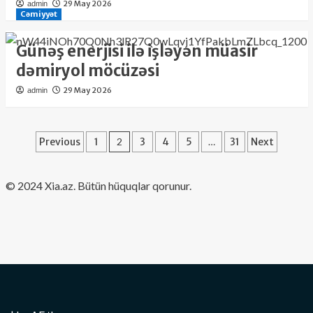
29 May 2026
admin
Cəmiyyət
Günəş enerjisi ilə işləyən müasir
dəmiryol möcüzəsi
29 May 2026
admin
Posts
Previous
1
2
3
4
5
…
31
Next
pagination
​© 2024 Xia.az. Bütün hüquqlar qorunur.