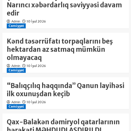
Narıncı xəbərdarlıq səviyyəsi davam
edir
10 İyul 2026
Admin
Cəmiyyət
Kənd təsərrüfatı torpaqlarını beş
hektardan az satmaq mümkün
olmayacaq
10 İyul 2026
Admin
Cəmiyyət
“Balıqçılıq haqqında” Qanun layihəsi
ilk oxunuşdan keçib
10 İyul 2026
Admin
Cəmiyyət
Qax-Balakən dəmiryol qatarlarının
hərəkəti MƏHDUDLAŞDIRILDI