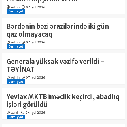
07 İyul 2026
Admin
Cəmiyyət
Bərdənin bəzi ərazilərində iki gün
qaz olmayacaq
07 İyul 2026
Admin
Cəmiyyət
Generala yüksək vəzifə verildi –
TƏYİNAT
07 İyul 2026
Admin
Cəmiyyət
Yevlax MKTB iməclik keçirdi, abadlıq
işləri görüldü
04 İyul 2026
admin
Cəmiyyət