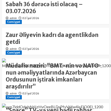
Sabah 36 dərəcə isti olacaq –
03.07.2026
02 İyul 2026
admin
Cəmiyyət
Zaur Əliyevin kadrı da agentlikdən
getdi
02 İyul 2026
admin
Cəmiyyət
Müdafiə naziri: “BMT-nin və NATO-
nun əməliyyatlarında Azərbaycan
Ordusunun iştirak imkanları
araşdırılır”
02 İyul 2026
admin
Cəmiyyət
“Space” TV-yə yeni bədii rəhbər