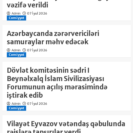
vəzifə verildi
07 İyul 2026
Admin
Cəmiyyət
Azərbaycanda zərərvericiləri
samuraylar məhv edəcək
07 İyul 2026
Admin
Cəmiyyət
Dövlət komitəsinin sədri I
Beynəlxalq İslam Sivilizasiyası
Forumunun açılış mərasimində
iştirak edib
07 İyul 2026
Admin
Cəmiyyət
Vilayət Eyvazov vətəndaş qəbulunda
rəislərə tapşırılar verdi