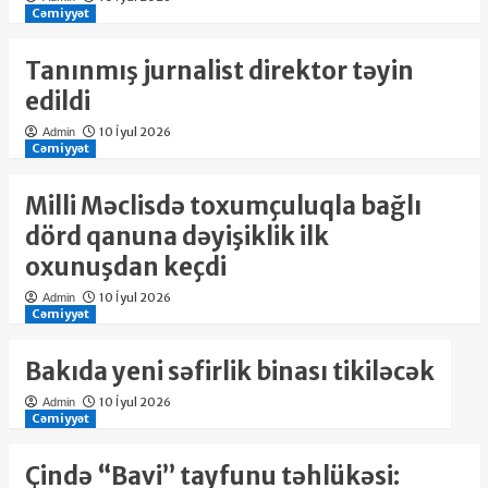
Cəmiyyət
Tanınmış jurnalist direktor təyin
edildi
10 İyul 2026
Admin
Cəmiyyət
Milli Məclisdə toxumçuluqla bağlı
dörd qanuna dəyişiklik ilk
oxunuşdan keçdi
10 İyul 2026
Admin
Cəmiyyət
Bakıda yeni səfirlik binası tikiləcək
10 İyul 2026
Admin
Cəmiyyət
Çində “Bavi” tayfunu təhlükəsi: