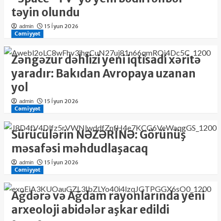
təyin olundu
15 İyun 2026
admin
Cəmiyyət
Zəngəzur dəhlizi yeni iqtisadi xəritə
yaradır: Bakıdan Avropaya uzanan
yol
15 İyun 2026
admin
Cəmiyyət
Sürücülərin NƏZƏRİNƏ: Görünüş
məsafəsi məhdudlaşacaq
15 İyun 2026
admin
Cəmiyyət
Ağdərə və Ağdam rayonlarında yeni
arxeoloji abidələr aşkar edildi