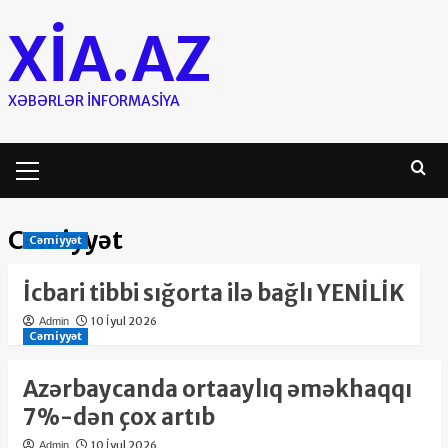
Skip
XIA.AZ
to
content
XƏBƏRLƏR INFORMASIYA
Primary
Menu
Cəmiyyət
Cəmiyyət
İcbari tibbi sığorta ilə bağlı YENİLİK
10 İyul 2026
Admin
Cəmiyyət
Azərbaycanda ortaaylıq əməkhaqqı
7%-dən çox artıb
10 İyul 2026
Admin