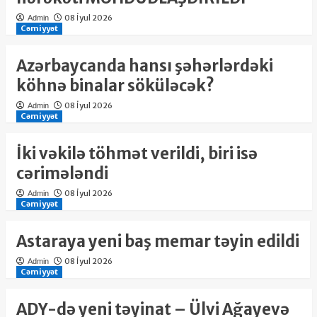
08 İyul 2026
Admin
Cəmiyyət
Azərbaycanda hansı şəhərlərdəki
köhnə binalar söküləcək?
08 İyul 2026
Admin
Cəmiyyət
İki vəkilə töhmət verildi, biri isə
cərimələndi
08 İyul 2026
Admin
Cəmiyyət
Astaraya yeni baş memar təyin edildi
08 İyul 2026
Admin
Cəmiyyət
ADY-də yeni təyinat – Ülvi Ağayevə