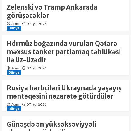
Zelenski və Tramp Ankarada
görüşəcəklər
07 İyul 2026
Admin
Dünya
Hörmüz boğazında vurulan Qətərə
məxsus tanker partlamaq təhlükəsi
ilə üz-üzədir
07 İyul 2026
Admin
Dünya
Rusiya hərbçiləri Ukraynada yaşayış
məntəqəsini nəzarətə götürdülər
07 İyul 2026
Admin
Dünya
Günəşdə ən yüksəksəviyyəli