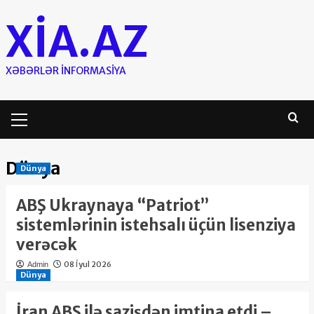
Skip
XIA.AZ
to
content
XƏBƏRLƏR INFORMASIYA
Primary
Menu
Dünya
Dünya
ABŞ Ukraynaya “Patriot”
sistemlərinin istehsalı üçün lisenziya
verəcək
08 İyul 2026
Admin
Dünya
İran ABŞ ilə sazişdən imtina etdi –