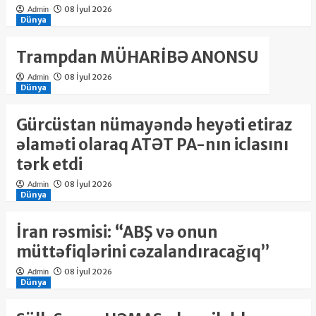
08 İyul 2026
Admin
Dünya
Trampdan MÜHARİBƏ ANONSU
08 İyul 2026
Admin
Dünya
Gürcüstan nümayəndə heyəti etiraz
əlaməti olaraq ATƏT PA-nın iclasını
tərk etdi
08 İyul 2026
Admin
Dünya
İran rəsmisi: “ABŞ və onun
müttəfiqlərini cəzalandıracağıq”
08 İyul 2026
Admin
Dünya