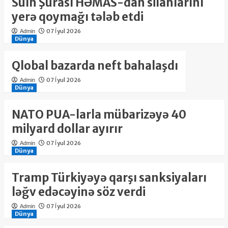
Sülh Şurası HƏMAS-dan silahlarını
yerə qoymağı tələb etdi
07 İyul 2026
Admin
Dünya
Qlobal bazarda neft bahalaşdı
07 İyul 2026
Admin
Dünya
NATO PUA-larla mübarizəyə 40
milyard dollar ayırır
07 İyul 2026
Admin
Dünya
Tramp Türkiyəyə qarşı sanksiyaları
ləğv edəcəyinə söz verdi
07 İyul 2026
Admin
Dünya