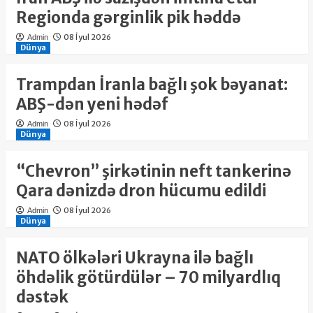
Regionda gərginlik pik həddə
08 İyul 2026
Admin
Dünya
Trampdan İranla bağlı şok bəyanat:
ABŞ-dən yeni hədəf
08 İyul 2026
Admin
Dünya
“Chevron” şirkətinin neft tankerinə
Qara dənizdə dron hücumu edildi
08 İyul 2026
Admin
Dünya
NATO ölkələri Ukrayna ilə bağlı
öhdəlik götürdülər – 70 milyardlıq
dəstək