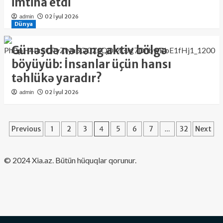
imtina etdi
02 İyul 2026
admin
Dünya
Günəşdə nəhəng aktiv bölgə
böyüyüb: İnsanlar üçün hansı
təhlükə yaradır?
02 İyul 2026
admin
Posts
Previous
1
2
3
4
5
6
7
…
32
Next
pagination
​© 2024 Xia.az. Bütün hüquqlar qorunur.