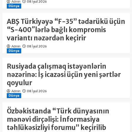
08 İyul 2026
Admin
Dünya
ABŞ Türkiyəyə “F-35” tədarükü üçün
“S-400″lərlə bağlı kompromis
variantı nəzərdən keçirir
08 İyul 2026
Admin
Dünya
Rusiyada çalışmaq istəyənlərin
nəzərinə: İş icazəsi üçün yeni şərtlər
qoyulur
08 İyul 2026
Admin
Dünya
Özbəkistanda “Türk dünyasının
mənəvi dirçəlişi: İnformasiya
təhlükəsizliyi forumu” keçirilib