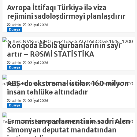
Avropa İttifaqı Türkiyə ilə viza
rejimini sadələşdirməyi planlaşdırır
02 İyul 2026
admin
Dünya
Konqoda Ebola qurbanlarının sayı
artır – RƏSMİ STATİSTİKA
02 İyul 2026
admin
Dünya
ABŞ-də ekstremal istilər: 160 milyon
insan təhlükə altındadır
02 İyul 2026
admin
Dünya
Ermənistan parlamentinin sədri Alen
Simonyan deputat mandatından