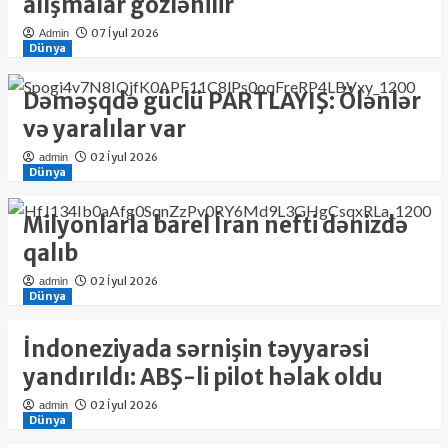
alışmalar gözlənilir
07 İyul 2026
Admin
Dünya
Dəməşqdə güclü PARTLAYIŞ: Ölənlər
və yaralılar var
02 İyul 2026
admin
Dünya
Milyonlarla barel İran nefti dənizdə
qalıb
02 İyul 2026
admin
Dünya
İndoneziyada sərnişin təyyarəsi
yandırıldı: ABŞ-li pilot həlak oldu
02 İyul 2026
admin
Dünya